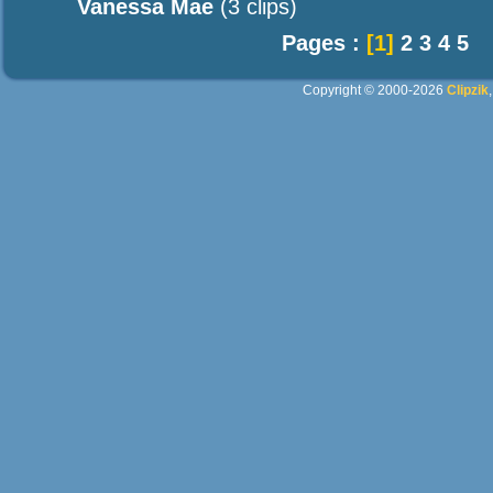
Vanessa Mae
(3 clips)
Pages :
[1]
2
3
4
5
Copyright © 2000-2026
Clipzik