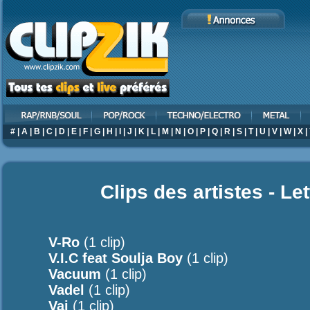
#
|
A
|
B
|
C
|
D
|
E
|
F
|
G
|
H
|
I
|
J
|
K
|
L
|
M
|
N
|
O
|
P
|
Q
|
R
|
S
|
T
|
U
|
V
|
W
|
X
|
Clips des artistes - Le
V-Ro
(1 clip)
V.I.C feat Soulja Boy
(1 clip)
Vacuum
(1 clip)
Vadel
(1 clip)
Vai
(1 clip)