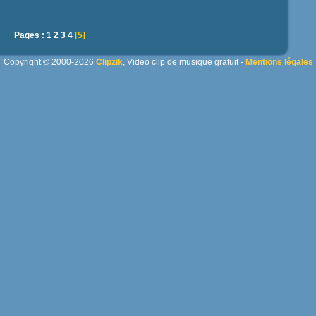
Pages :
1
2
3
4
[5]
Copyright © 2000-2026
Clipzik
, Video clip de musique gratuit -
Mentions légales