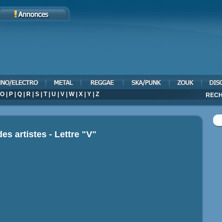
O
|
P
|
Q
|
R
|
S
|
T
|
U
|
V
|
W
|
X
|
Y
|
Z
RECH
des artistes - Lettre "V"