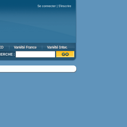
Se connecter
|
S'inscrire
ERCHE :