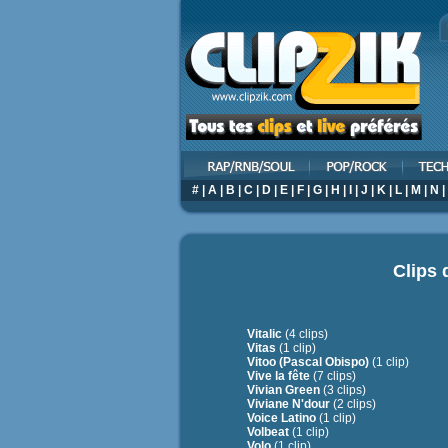
#
|
A
|
B
|
C
|
D
|
E
|
F
|
G
|
H
|
I
|
J
|
K
|
L
|
M
|
N
|
Clips 
Vitalic
(4 clips)
Vitas
(1 clip)
Vitoo (Pascal Obispo)
(1 clip)
Vive la fête
(7 clips)
Vivian Green
(3 clips)
Viviane N'dour
(2 clips)
Voice Latino
(1 clip)
Volbeat
(1 clip)
Volo
(1 clip)