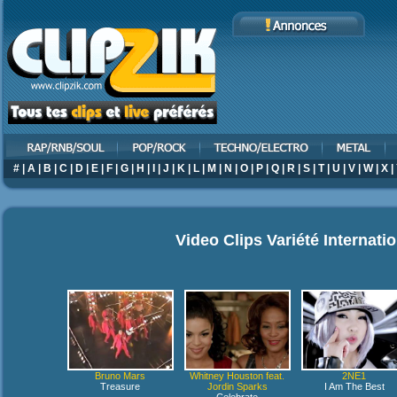
#
|
A
|
B
|
C
|
D
|
E
|
F
|
G
|
H
|
I
|
J
|
K
|
L
|
M
|
N
|
O
|
P
|
Q
|
R
|
S
|
T
|
U
|
V
|
W
|
X
|
Video Clips Variété Internati
Bruno Mars
Whitney Houston feat.
2NE1
Treasure
Jordin Sparks
I Am The Best