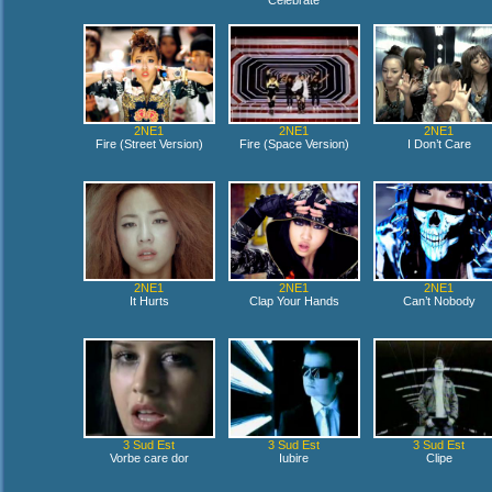
Celebrate
2NE1
2NE1
2NE1
Fire (Street Version)
Fire (Space Version)
I Don’t Care
2NE1
2NE1
2NE1
It Hurts
Clap Your Hands
Can’t Nobody
3 Sud Est
3 Sud Est
3 Sud Est
Vorbe care dor
Iubire
Clipe