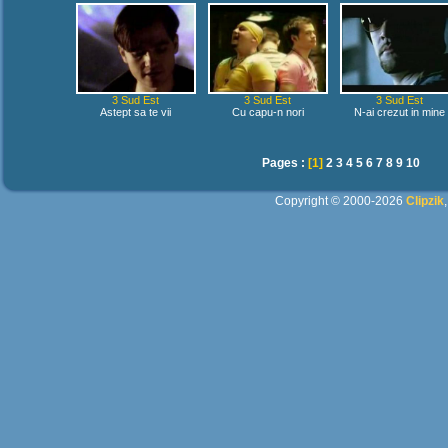
3 Sud Est
3 Sud Est
3 Sud Est
Astept sa te vii
Cu capu-n nori
N-ai crezut in mine
Pages :
[1]
2
3
4
5
6
7
8
9
10
Copyright © 2000-2026
Clipzik