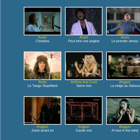
Anaïs
Anaïs
Anaïs
Christina
Peut etre une angine
Le premier amour
Anaïs
Andrea feat Costi
Anggun
Le Tango Stupéfiant
Samo moi
La neige au Sahara
Anggun
Anggun
Anggun
Juste avant toi
Garde moi
A rose in the wind