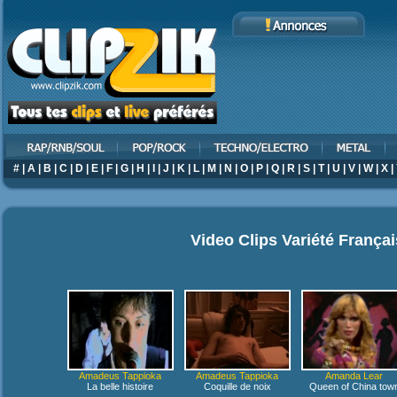
#
|
A
|
B
|
C
|
D
|
E
|
F
|
G
|
H
|
I
|
J
|
K
|
L
|
M
|
N
|
O
|
P
|
Q
|
R
|
S
|
T
|
U
|
V
|
W
|
X
|
Video Clips Variété França
Amadeus Tappioka
Amadeus Tappioka
Amanda Lear
La belle histoire
Coquille de noix
Queen of China tow