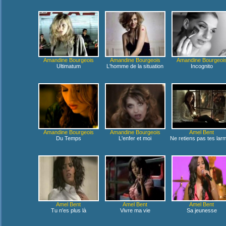
Amandine Bourgeois
Amandine Bourgeois
Amandine Bourgeoi
Ultimatum
L'homme de la situation
Incognito
Amandine Bourgeois
Amandine Bourgeois
Amel Bent
Du Temps
L'enfer et moi
Ne retiens pas tes lar
Amel Bent
Amel Bent
Amel Bent
Tu n'es plus là
Vivre ma vie
Sa jeunesse