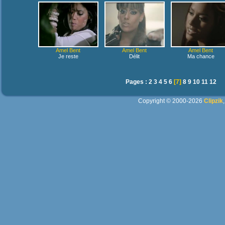
Amel Bent
Amel Bent
Amel Bent
Je reste
Délit
Ma chance
Pages :
2
3
4
5
6
[7]
8
9
10
11
12
Copyright © 2000-2026
Clipzik