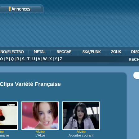
O
|
P
|
Q
|
R
|
S
|
T
|
U
|
V
|
W
|
X
|
Y
|
Z
RECH
Clips Variété Française
zée
Alizée
Alizée
 marre
L'Alizé
A contre courant