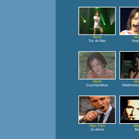
Alizée
Ali
Toc de Mac
Youp
Alizée
Ali
Gourmandises
Mademoisell
Allan Théo
Alli
Je dérive
Bai