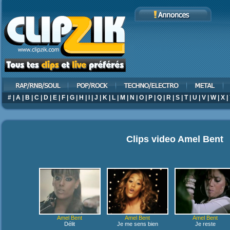
#
|
A
|
B
|
C
|
D
|
E
|
F
|
G
|
H
|
I
|
J
|
K
|
L
|
M
|
N
|
O
|
P
|
Q
|
R
|
S
|
T
|
U
|
V
|
W
|
X
|
Clips video
Amel Bent
Amel Bent
Amel Bent
Amel Bent
Délit
Je me sens bien
Je reste