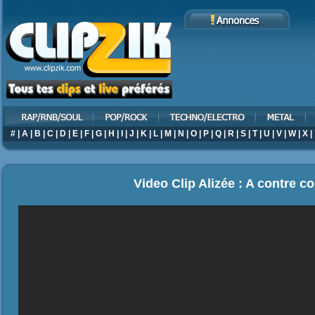
#
|
A
|
B
|
C
|
D
|
E
|
F
|
G
|
H
|
I
|
J
|
K
|
L
|
M
|
N
|
O
|
P
|
Q
|
R
|
S
|
T
|
U
|
V
|
W
|
X
|
Video Clip Alizée : A contre c