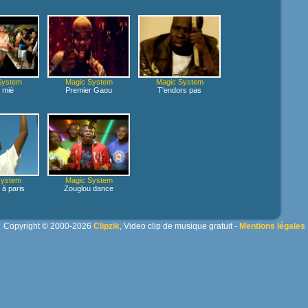
System
Magic System
Magic System
t mié
Premier Gaou
T'endors pas
system
Magic System
à paris
Zouglou dance
Copyright © 2000-2026
Clipzik
, Video clip de musique gratuit -
Mentions légales