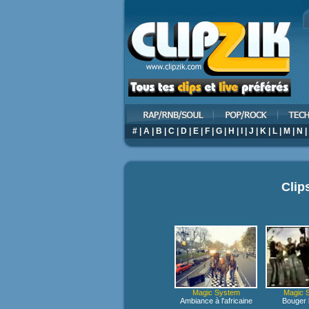
#
|
A
|
B
|
C
|
D
|
E
|
F
|
G
|
H
|
I
|
J
|
K
|
L
|
M
|
N
|
Clip
Magic System
Magic 
Ambiance à l'africaine
Bouger 