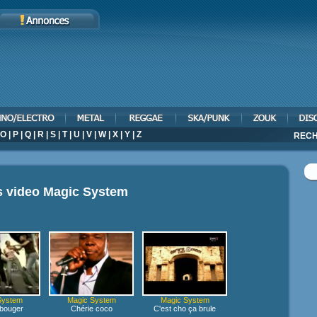
O
|
P
|
Q
|
R
|
S
|
T
|
U
|
V
|
W
|
X
|
Y
|
Z
RECH
s video
Magic System
System
Magic System
Magic System
bouger
Chérie coco
C'est cho ça brule