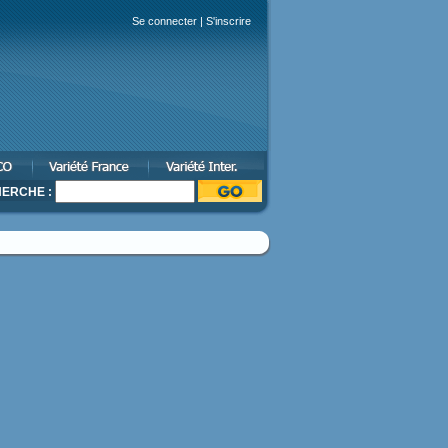
Se connecter
|
S'inscrire
ERCHE :