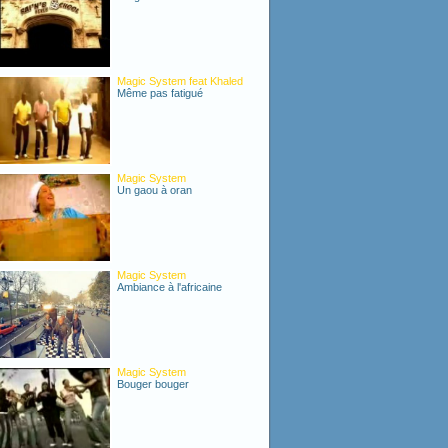
Magic System feat Khaled
Même pas fatigué
Magic System
Un gaou à oran
Magic System
Ambiance à l'africaine
Magic System
Bouger bouger