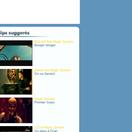
Mokobé feat Magic System
Bouger bouger
Amine feat Magic System
On va Samizé
Magic System
Premier Gaou
113 et Magic System
Un gaou à Oran