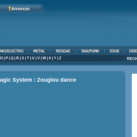
O
|
P
|
Q
|
R
|
S
|
T
|
U
|
V
|
W
|
X
|
Y
|
Z
RECH
Magic System : Zouglou dance