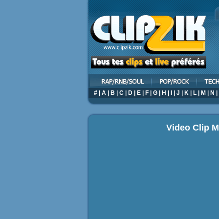
#
|
A
|
B
|
C
|
D
|
E
|
F
|
G
|
H
|
I
|
J
|
K
|
L
|
M
|
N
|
Video Clip 