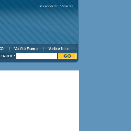
Se connecter
|
S'inscrire
ERCHE :