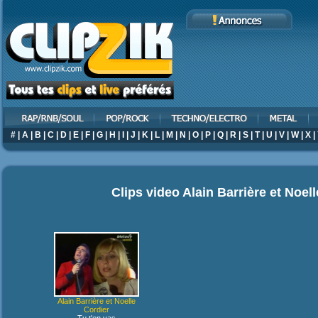
#
|
A
|
B
|
C
|
D
|
E
|
F
|
G
|
H
|
I
|
J
|
K
|
L
|
M
|
N
|
O
|
P
|
Q
|
R
|
S
|
T
|
U
|
V
|
W
|
X
|
Clips video
Alain Barrière et Noel
Alain Barrière et Noelle
Cordier