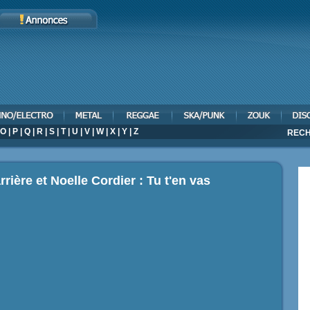
O
|
P
|
Q
|
R
|
S
|
T
|
U
|
V
|
W
|
X
|
Y
|
Z
RECH
rrière et Noelle Cordier : Tu t'en vas