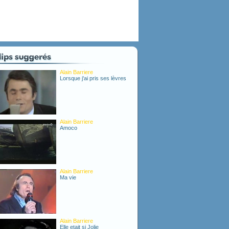
Alain Barriere
Lorsque j'ai pris ses lèvres
Alain Barriere
Amoco
Alain Barriere
Ma vie
Alain Barriere
Elle etait si Jolie