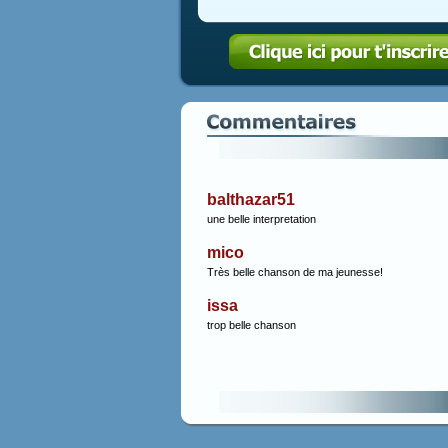
balthazar51
une belle interpretation
mico
Très belle chanson de ma jeunesse!
issa
trop belle chanson