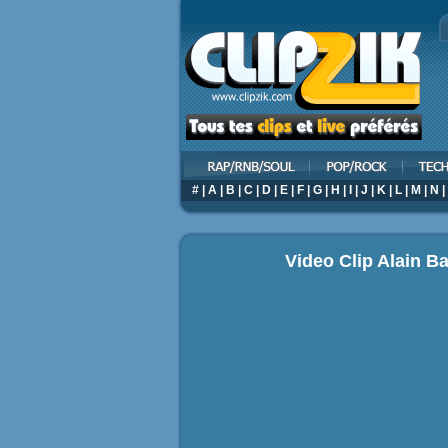
#
|
A
|
B
|
C
|
D
|
E
|
F
|
G
|
H
|
I
|
J
|
K
|
L
|
M
|
N
|
Video Clip Alain Ba