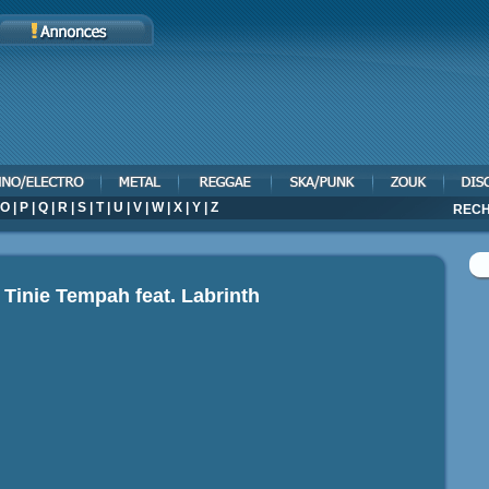
O
|
P
|
Q
|
R
|
S
|
T
|
U
|
V
|
W
|
X
|
Y
|
Z
RECH
o
Tinie Tempah feat. Labrinth