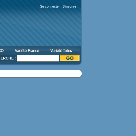
Se connecter
|
S'inscrire
ERCHE :