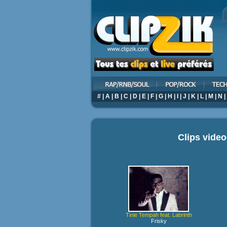
#
|
A
|
B
|
C
|
D
|
E
|
F
|
G
|
H
|
I
|
J
|
K
|
L
|
M
|
N
|
Clips vide
Tinie Tempah feat. Labrinth
Frisky