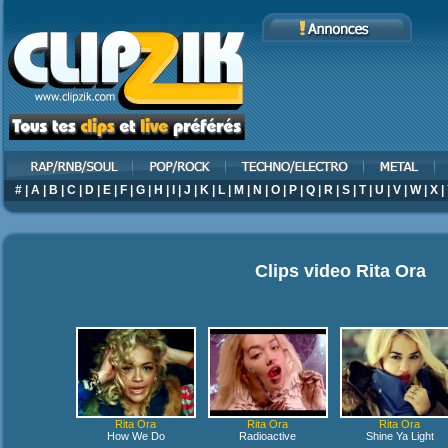
#
|
A
|
B
|
C
|
D
|
E
|
F
|
G
|
H
|
I
|
J
|
K
|
L
|
M
|
N
|
O
|
P
|
Q
|
R
|
S
|
T
|
U
|
V
|
W
|
X
|
Clips video
Rita Ora
Rita Ora
Rita Ora
Rita Ora
How We Do
Radioactive
Shine Ya Light