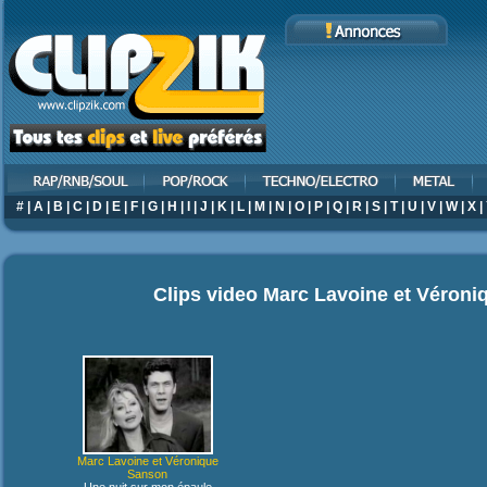
#
|
A
|
B
|
C
|
D
|
E
|
F
|
G
|
H
|
I
|
J
|
K
|
L
|
M
|
N
|
O
|
P
|
Q
|
R
|
S
|
T
|
U
|
V
|
W
|
X
|
Clips video
Marc Lavoine et Véroni
Marc Lavoine et Véronique
Sanson