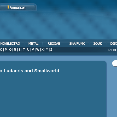
O
|
P
|
Q
|
R
|
S
|
T
|
U
|
V
|
W
|
X
|
Y
|
Z
RECH
eo
Ludacris and Smallworld