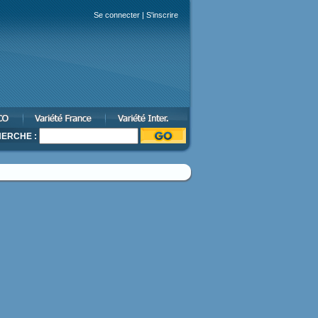
Se connecter
|
S'inscrire
ERCHE :