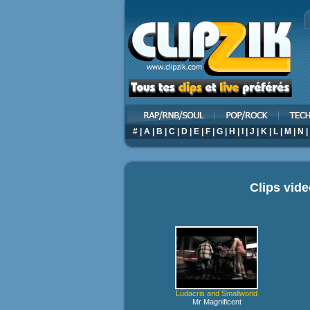
#
|
A
|
B
|
C
|
D
|
E
|
F
|
G
|
H
|
I
|
J
|
K
|
L
|
M
|
N
|
Clips vid
Ludacris and Smallworld
Mr Magnificent