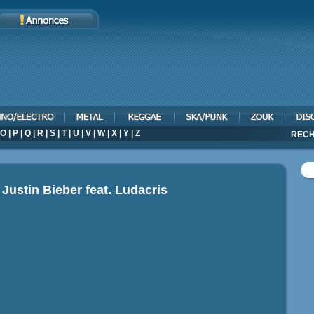
O
|
P
|
Q
|
R
|
S
|
T
|
U
|
V
|
W
|
X
|
Y
|
Z
RECH
o
Justin Bieber feat. Ludacris