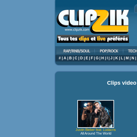
#
|
A
|
B
|
C
|
D
|
E
|
F
|
G
|
H
|
I
|
J
|
K
|
L
|
M
|
N
|
Clips vide
Justin Bieber feat. Ludacris
All Around The World