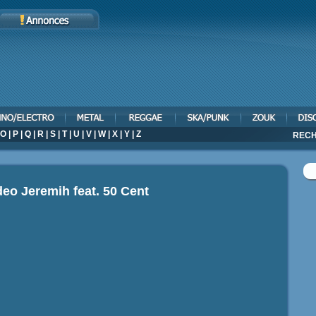
O
|
P
|
Q
|
R
|
S
|
T
|
U
|
V
|
W
|
X
|
Y
|
Z
RECH
ideo
Jeremih feat. 50 Cent