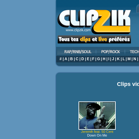
#
|
A
|
B
|
C
|
D
|
E
|
F
|
G
|
H
|
I
|
J
|
K
|
L
|
M
|
N
|
Clips v
Jeremih feat. 50 Cent
Down On Me