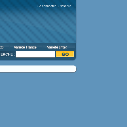
Se connecter
|
S'inscrire
ERCHE :