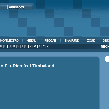
O
|
P
|
Q
|
R
|
S
|
T
|
U
|
V
|
W
|
X
|
Y
|
Z
RECH
deo
Flo-Rida feat Timbaland