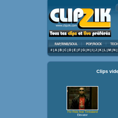
#
|
A
|
B
|
C
|
D
|
E
|
F
|
G
|
H
|
I
|
J
|
K
|
L
|
M
|
N
|
Clips vi
Flo-Rida feat Timbaland
Elevator