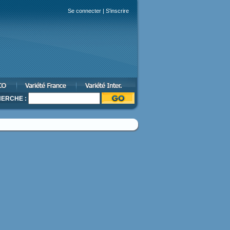
Se connecter
|
S'inscrire
ERCHE :