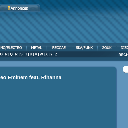
O
|
P
|
Q
|
R
|
S
|
T
|
U
|
V
|
W
|
X
|
Y
|
Z
RECH
deo
Eminem feat. Rihanna