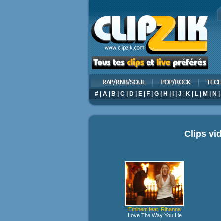
#
|
A
|
B
|
C
|
D
|
E
|
F
|
G
|
H
|
I
|
J
|
K
|
L
|
M
|
N
|
Clips vi
Eminem feat. Rihanna
Love The Way You Lie