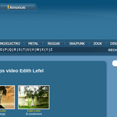
O
|
P
|
Q
|
R
|
S
|
T
|
U
|
V
|
W
|
X
|
Y
|
Z
RECH
ips video
Edith Lefel
Lefel
Edith Lefel
ange
Si seulement