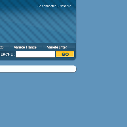
Se connecter
|
S'inscrire
ERCHE :