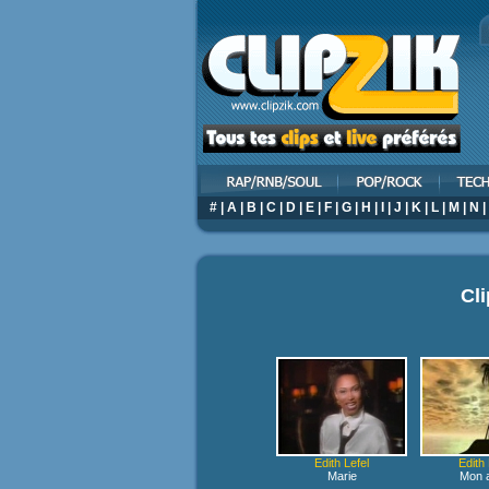
#
|
A
|
B
|
C
|
D
|
E
|
F
|
G
|
H
|
I
|
J
|
K
|
L
|
M
|
N
|
Cl
Edith Lefel
Edith 
Marie
Mon 