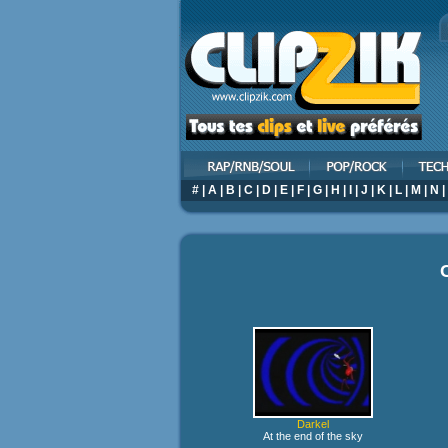
#
|
A
|
B
|
C
|
D
|
E
|
F
|
G
|
H
|
I
|
J
|
K
|
L
|
M
|
N
|
Darkel
At the end of the sky