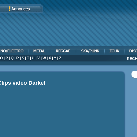
O
|
P
|
Q
|
R
|
S
|
T
|
U
|
V
|
W
|
X
|
Y
|
Z
RECH
Clips video
Darkel