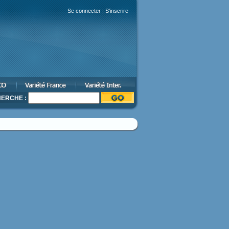
Se connecter
|
S'inscrire
ERCHE :