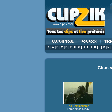
#
|
A
|
B
|
C
|
D
|
E
|
F
|
G
|
H
|
I
|
J
|
K
|
L
|
M
|
N
|
Clips 
The Commodores
Three times a lady