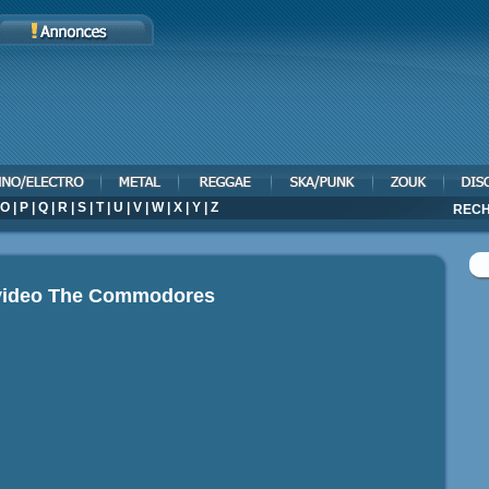
O
|
P
|
Q
|
R
|
S
|
T
|
U
|
V
|
W
|
X
|
Y
|
Z
RECH
video
The Commodores