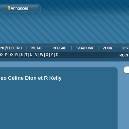
O
|
P
|
Q
|
R
|
S
|
T
|
U
|
V
|
W
|
X
|
Y
|
Z
RECH
deo
Céline Dion et R Kelly