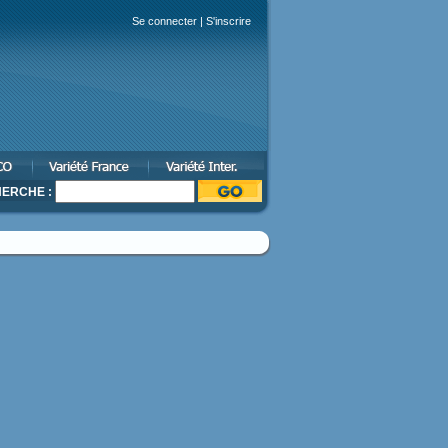
Se connecter
|
S'inscrire
ERCHE :