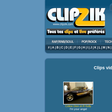
#
|
A
|
B
|
C
|
D
|
E
|
F
|
G
|
H
|
I
|
J
|
K
|
L
|
M
|
N
|
Clips vi
Céline Dion et R Kelly
I'm your angel