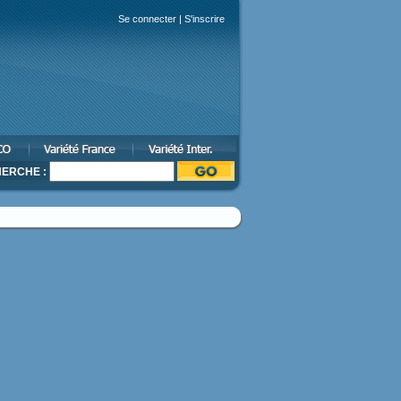
Se connecter
|
S'inscrire
ERCHE :