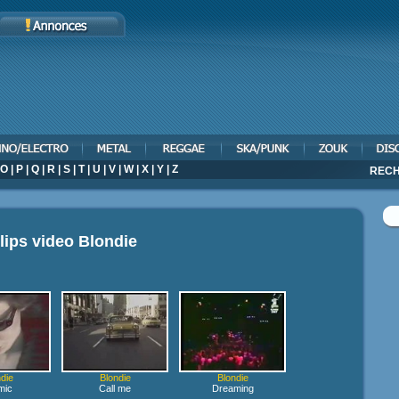
O
|
P
|
Q
|
R
|
S
|
T
|
U
|
V
|
W
|
X
|
Y
|
Z
RECH
lips video
Blondie
die
Blondie
Blondie
mic
Call me
Dreaming