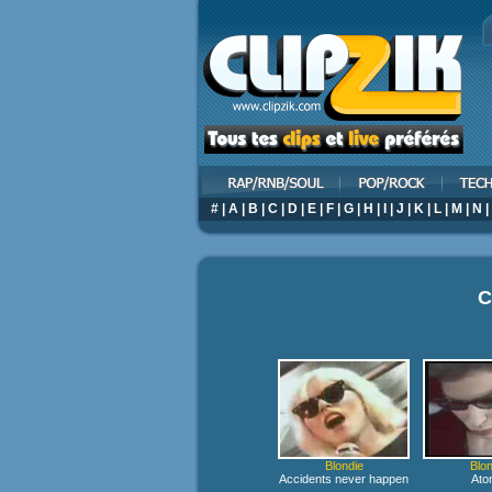
#
|
A
|
B
|
C
|
D
|
E
|
F
|
G
|
H
|
I
|
J
|
K
|
L
|
M
|
N
|
C
Blondie
Blon
Accidents never happen
Ato