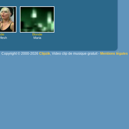
die
Blondie
 flesh
Maria
Copyright © 2000-2026
Clipzik
, Video clip de musique gratuit -
Mentions légales