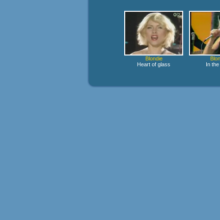
Blondie
Blon
Heart of glass
In the