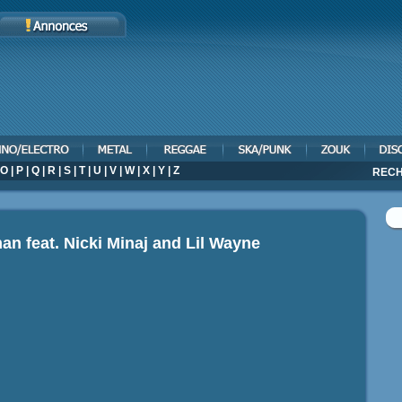
O
|
P
|
Q
|
R
|
S
|
T
|
U
|
V
|
W
|
X
|
Y
|
Z
RECH
an feat. Nicki Minaj and Lil Wayne