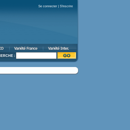
Se connecter
|
S'inscrire
ERCHE :