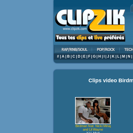
#
|
A
|
B
|
C
|
D
|
E
|
F
|
G
|
H
|
I
|
J
|
K
|
L
|
M
|
N
|
Clips video
Birdm
Birdman feat. Nicki Minaj
and Lil Wayne