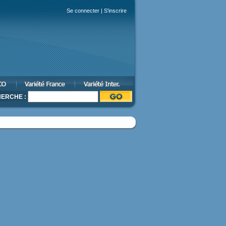
Se connecter
|
S'inscrire
ERCHE :