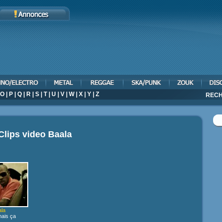
O
|
P
|
Q
|
R
|
S
|
T
|
U
|
V
|
W
|
X
|
Y
|
Z
RECH
Clips video
Baala
la
mais ça