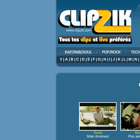
#
|
A
|
B
|
C
|
D
|
E
|
F
|
G
|
H
|
I
|
J
|
K
|
L
|
M
|
N
|
Baala
Baa
Male dominant
Plus ja