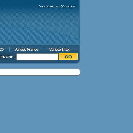
Se connecter
|
S'inscrire
ERCHE :