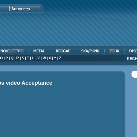
O
|
P
|
Q
|
R
|
S
|
T
|
U
|
V
|
W
|
X
|
Y
|
Z
RECH
ps video
Acceptance