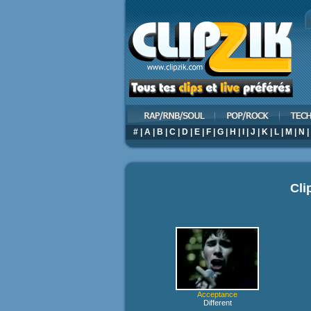
#
|
A
|
B
|
C
|
D
|
E
|
F
|
G
|
H
|
I
|
J
|
K
|
L
|
M
|
N
|
Cli
Acceptance
Different