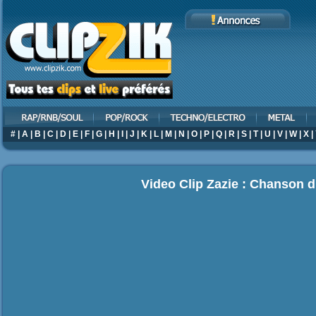
#
|
A
|
B
|
C
|
D
|
E
|
F
|
G
|
H
|
I
|
J
|
K
|
L
|
M
|
N
|
O
|
P
|
Q
|
R
|
S
|
T
|
U
|
V
|
W
|
X
|
Video Clip Zazie : Chanson d