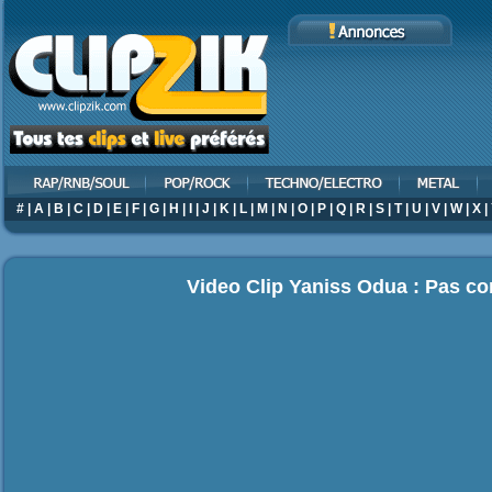
#
|
A
|
B
|
C
|
D
|
E
|
F
|
G
|
H
|
I
|
J
|
K
|
L
|
M
|
N
|
O
|
P
|
Q
|
R
|
S
|
T
|
U
|
V
|
W
|
X
|
Video Clip Yaniss Odua : Pas c