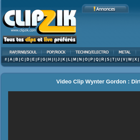
#
|
A
|
B
|
C
|
D
|
E
|
F
|
G
|
H
|
I
|
J
|
K
|
L
|
M
|
N
|
O
|
P
|
Q
|
R
|
S
|
T
|
U
|
V
|
W
|
X
|
Video Clip Wynter Gordon : Dir