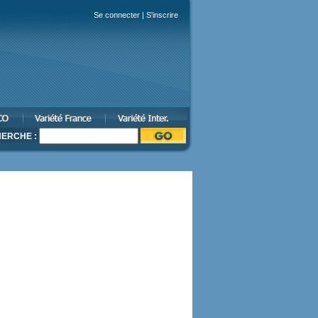
Se connecter
|
S'inscrire
ERCHE :