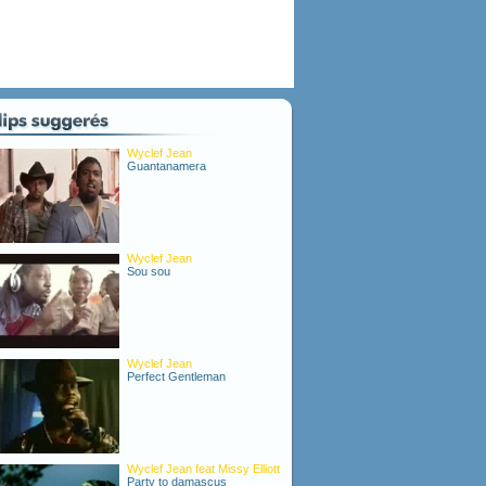
Wyclef Jean
Guantanamera
Wyclef Jean
Sou sou
Wyclef Jean
Perfect Gentleman
Wyclef Jean feat Missy Elliott
Party to damascus