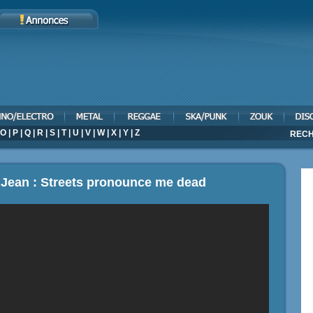
O
|
P
|
Q
|
R
|
S
|
T
|
U
|
V
|
W
|
X
|
Y
|
Z
RECH
 Jean : Streets pronounce me dead