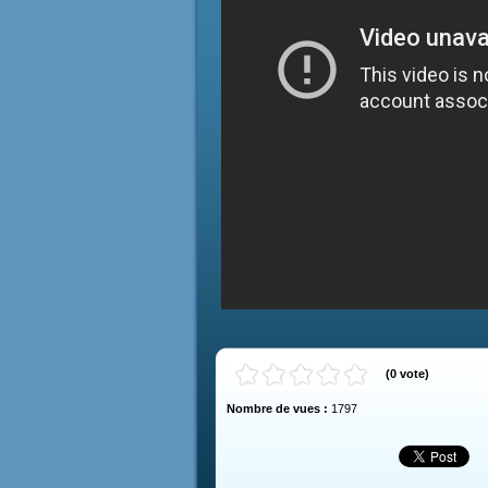
(
0
vote
)
Nombre de vues :
1797