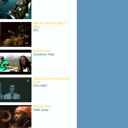
Wyclef Jean feat Mary J.
Blige
911
Wyclef Jean
Gonaives Haïti
Sarah Connor feat Wyclef
Jean
One night
Wyclef Jean
Walk away