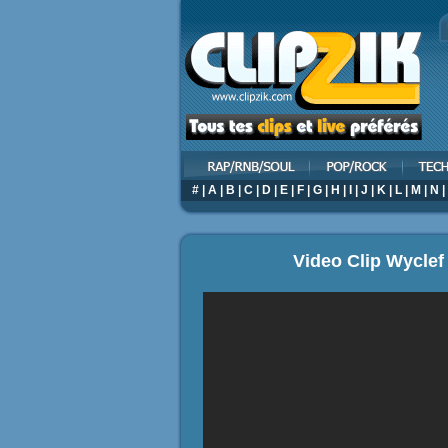
#
|
A
|
B
|
C
|
D
|
E
|
F
|
G
|
H
|
I
|
J
|
K
|
L
|
M
|
N
|
Video Clip Wyclef