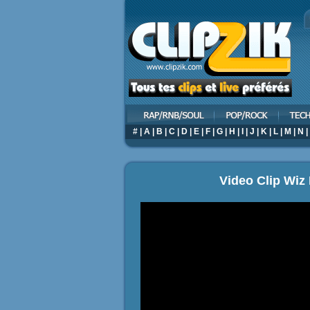
#
|
A
|
B
|
C
|
D
|
E
|
F
|
G
|
H
|
I
|
J
|
K
|
L
|
M
|
N
|
Video Clip Wiz 