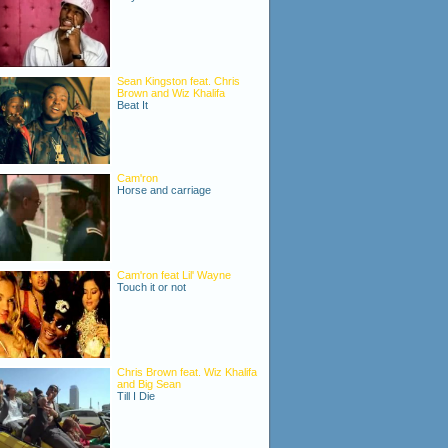
Sean Kingston feat. Chris
Brown and Wiz Khalifa
Beat It
Cam'ron
Horse and carriage
Cam'ron feat Lil' Wayne
Touch it or not
Chris Brown feat. Wiz Khalifa
and Big Sean
Till I Die