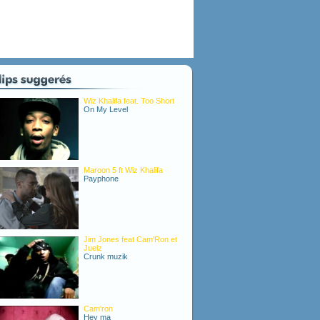
Wiz Khalifa feat. Too Short
On My Level
Maroon 5 ft Wiz Khalifa
Payphone
Jim Jones feat Cam'Ron et
Juelz
Crunk muzik
Cam'ron
Hey ma