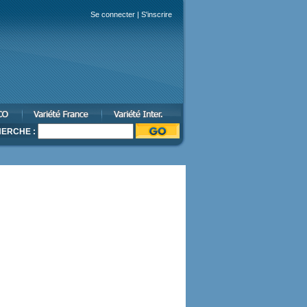
Se connecter
|
S'inscrire
ERCHE :