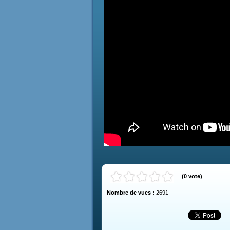
(
0
vote
)
Nombre de vues :
2691