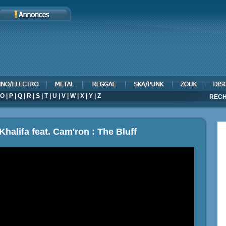
O
|
P
|
Q
|
R
|
S
|
T
|
U
|
V
|
W
|
X
|
Y
|
Z
RECH
Khalifa feat. Cam'ron : The Bluff