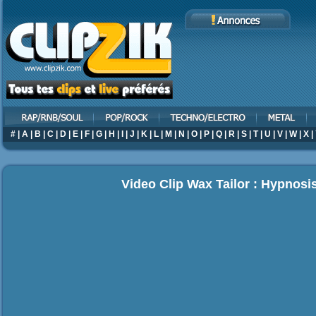
#
|
A
|
B
|
C
|
D
|
E
|
F
|
G
|
H
|
I
|
J
|
K
|
L
|
M
|
N
|
O
|
P
|
Q
|
R
|
S
|
T
|
U
|
V
|
W
|
X
|
Video Clip Wax Tailor : Hypnosi