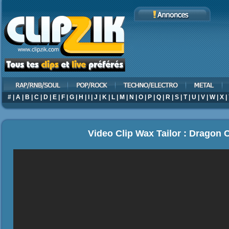
#
|
A
|
B
|
C
|
D
|
E
|
F
|
G
|
H
|
I
|
J
|
K
|
L
|
M
|
N
|
O
|
P
|
Q
|
R
|
S
|
T
|
U
|
V
|
W
|
X
|
Video Clip Wax Tailor : Dragon 