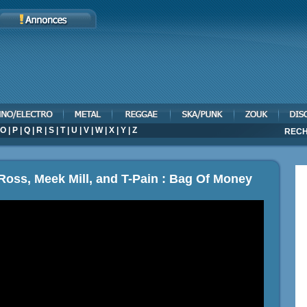
O
|
P
|
Q
|
R
|
S
|
T
|
U
|
V
|
W
|
X
|
Y
|
Z
RECH
 Ross, Meek Mill, and T-Pain : Bag Of Money