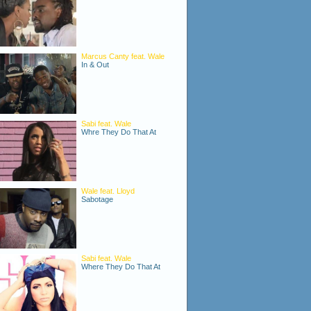
Marcus Canty feat. Wale
In & Out
Sabi feat. Wale
Whre They Do That At
Wale feat. Lloyd
Sabotage
Sabi feat. Wale
Where They Do That At