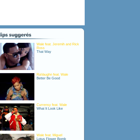
Wale feat. Jeremih and Rick
Ross
That Way
RaVaughn feat. Wale
Better Be Good
Currensy feat. Wale
What It Look Like
Wale feat. Miguel
Lotus Flower Bomb