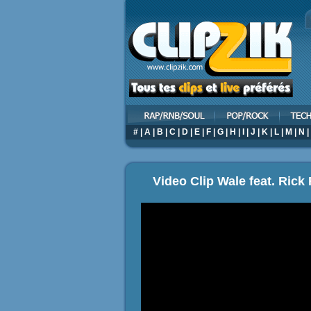
#
|
A
|
B
|
C
|
D
|
E
|
F
|
G
|
H
|
I
|
J
|
K
|
L
|
M
|
N
|
Video Clip Wale feat. Rick