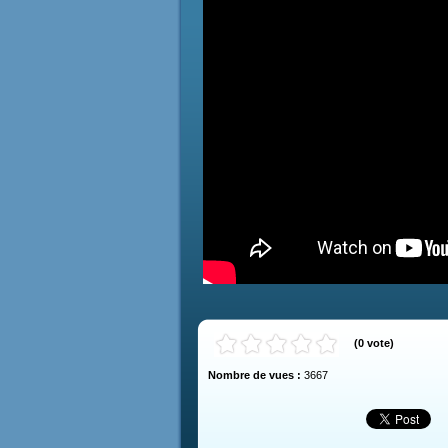
(
0
vote
)
Nombre de vues :
3667