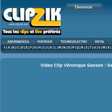
#
|
A
|
B
|
C
|
D
|
E
|
F
|
G
|
H
|
I
|
J
|
K
|
L
|
M
|
N
|
O
|
P
|
Q
|
R
|
S
|
T
|
U
|
V
|
W
|
X
|
Video Clip Véronique Sanson : Se