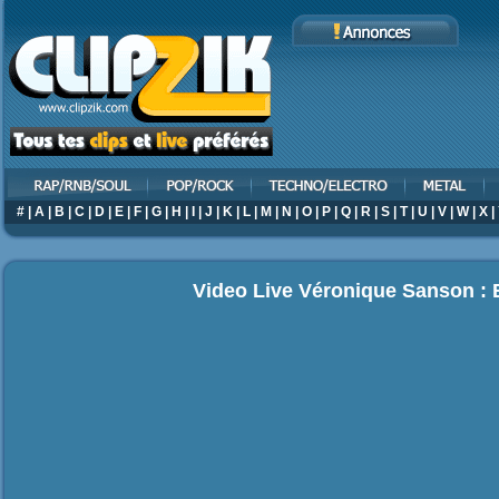
#
|
A
|
B
|
C
|
D
|
E
|
F
|
G
|
H
|
I
|
J
|
K
|
L
|
M
|
N
|
O
|
P
|
Q
|
R
|
S
|
T
|
U
|
V
|
W
|
X
|
Video Live Véronique Sanson :