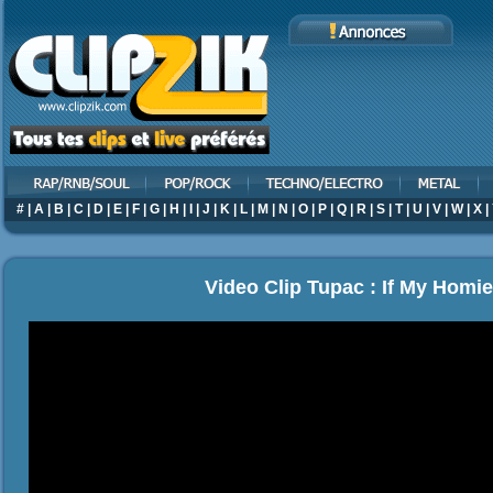
#
|
A
|
B
|
C
|
D
|
E
|
F
|
G
|
H
|
I
|
J
|
K
|
L
|
M
|
N
|
O
|
P
|
Q
|
R
|
S
|
T
|
U
|
V
|
W
|
X
|
Video Clip Tupac : If My Homie