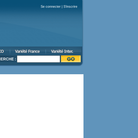
Se connecter
|
S'inscrire
ERCHE :