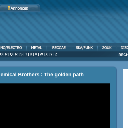
O
|
P
|
Q
|
R
|
S
|
T
|
U
|
V
|
W
|
X
|
Y
|
Z
RECH
emical Brothers : The golden path