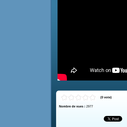
(
0
vote
)
Nombre de vues :
2977