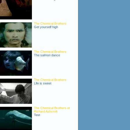
The Chemical Brothers
Get yourself high
The Chemical Brothers
The salmon dance
The Chemical Brothers
Life is sweet
The Chemical Brothers et
Richard Ashcroft
Test