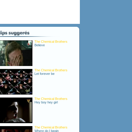
The Chemical Brothers
Believe
The Chemical Brothers
Let forever be
The Chemical Brothers
Hey boy hey girl
The Chemical Brothers
Where do I begin