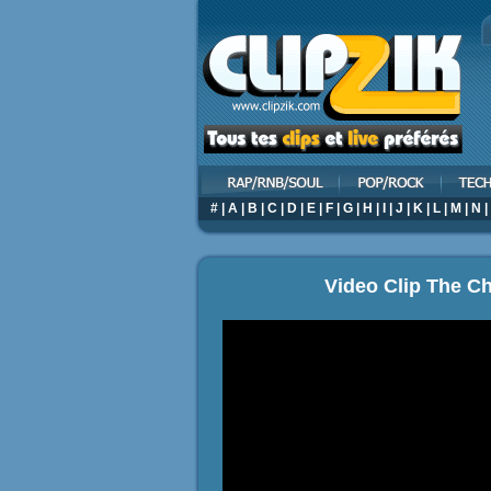
#
|
A
|
B
|
C
|
D
|
E
|
F
|
G
|
H
|
I
|
J
|
K
|
L
|
M
|
N
|
Video Clip The Ch