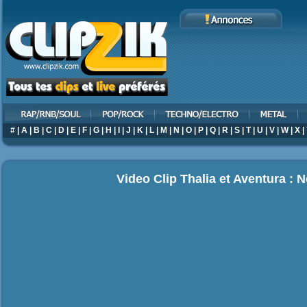
#
|
A
|
B
|
C
|
D
|
E
|
F
|
G
|
H
|
I
|
J
|
K
|
L
|
M
|
N
|
O
|
P
|
Q
|
R
|
S
|
T
|
U
|
V
|
W
|
X
|
Video Clip Thalia et Aventura : 