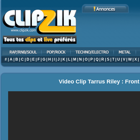
#
|
A
|
B
|
C
|
D
|
E
|
F
|
G
|
H
|
I
|
J
|
K
|
L
|
M
|
N
|
O
|
P
|
Q
|
R
|
S
|
T
|
U
|
V
|
W
|
X
|
Video Clip Tarrus Riley : Fron