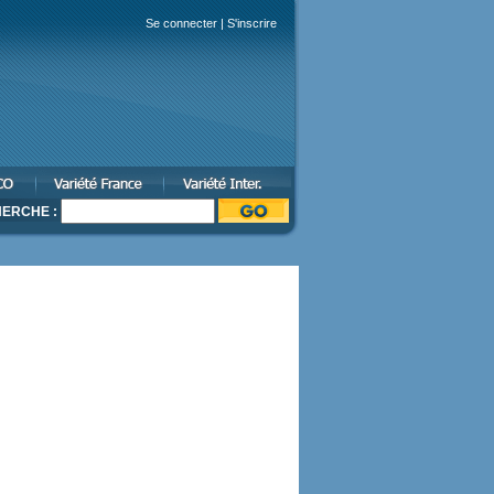
Se connecter
|
S'inscrire
ERCHE :