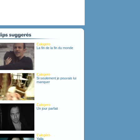
Calogero
La fin de la fin du monde
Calogero
Si seulement je pouvais lui
manquer
Calogero
Un jour parfait
Calogéro
Yalla