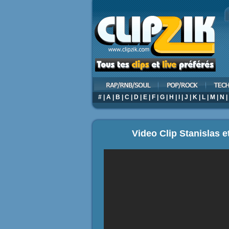
#
|
A
|
B
|
C
|
D
|
E
|
F
|
G
|
H
|
I
|
J
|
K
|
L
|
M
|
N
|
Video Clip Stanislas 