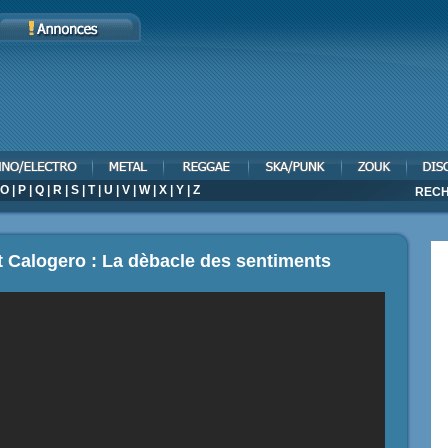
O
|
P
|
Q
|
R
|
S
|
T
|
U
|
V
|
W
|
X
|
Y
|
Z
RECH
et Calogero : La dèbacle des sentiments