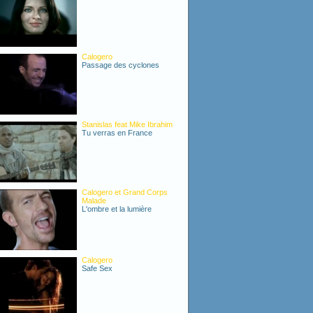
Calogero
Passage des cyclones
Stanislas feat Mike Ibrahim
Tu verras en France
Calogero et Grand Corps
Malade
L'ombre et la lumière
Calogero
Safe Sex