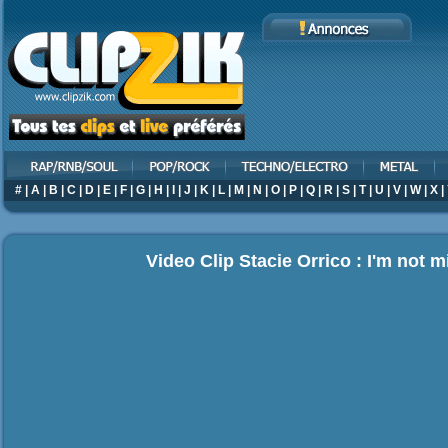
#
|
A
|
B
|
C
|
D
|
E
|
F
|
G
|
H
|
I
|
J
|
K
|
L
|
M
|
N
|
O
|
P
|
Q
|
R
|
S
|
T
|
U
|
V
|
W
|
X
|
Video Clip Stacie Orrico : I'm not 