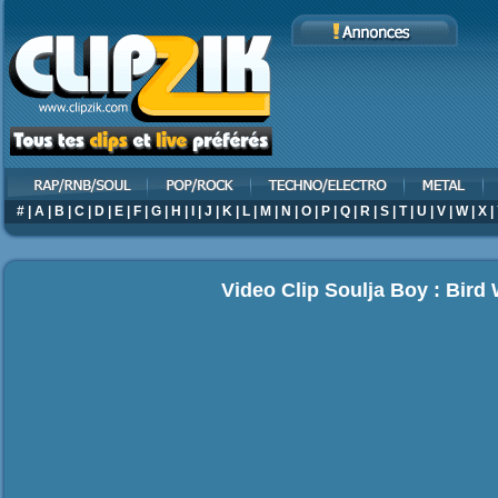
#
|
A
|
B
|
C
|
D
|
E
|
F
|
G
|
H
|
I
|
J
|
K
|
L
|
M
|
N
|
O
|
P
|
Q
|
R
|
S
|
T
|
U
|
V
|
W
|
X
|
Video Clip Soulja Boy : Bird