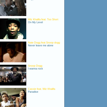
Wiz Khalifa feat. Too Short
On My Level
Nate Dogg feat Snoop dogg
Never leave me alone
Snoop Dogg
I wanna rock
Cassie feat. Wiz Khalifa
Paradise