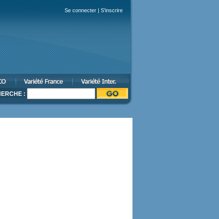
Se connecter
|
S'inscrire
ERCHE :