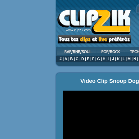
#
|
A
|
B
|
C
|
D
|
E
|
F
|
G
|
H
|
I
|
J
|
K
|
L
|
M
|
N
|
Video Clip Snoop Dogg