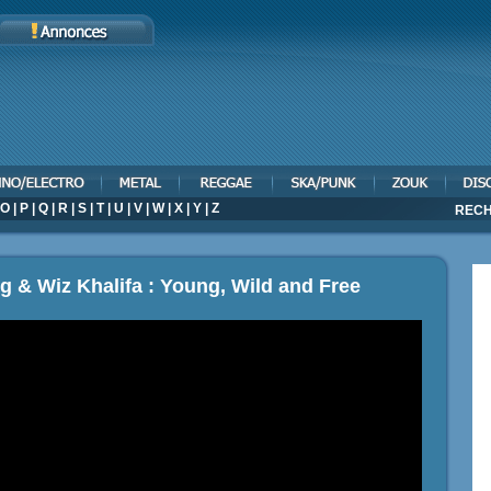
O
|
P
|
Q
|
R
|
S
|
T
|
U
|
V
|
W
|
X
|
Y
|
Z
RECH
 & Wiz Khalifa : Young, Wild and Free