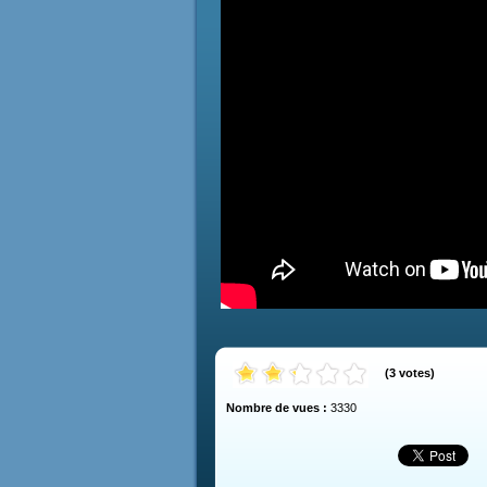
(
3
votes
)
Nombre de vues :
3330