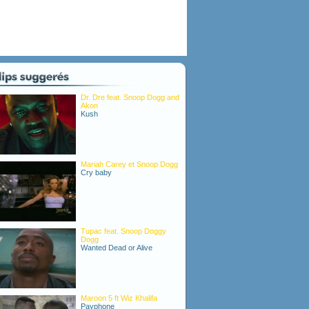
Dr. Dre feat. Snoop Dogg and
Akon
Kush
Mariah Carey et Snoop Dogg
Cry baby
Tupac feat. Snoop Doggy
Dogg
Wanted Dead or Alive
Maroon 5 ft Wiz Khalifa
Payphone