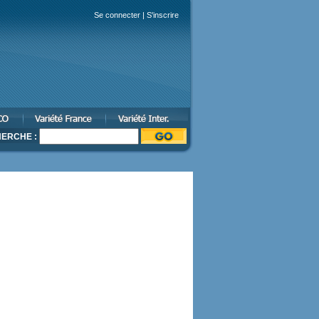
Se connecter
|
S'inscrire
ERCHE :