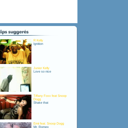
R Kelly
Ignition
Junior Kelly
Love so nice
Tiffany Foxx feat Snoop
Dogg
Shake that
Emii feat. Snoop Dogg
Mr. Romeo