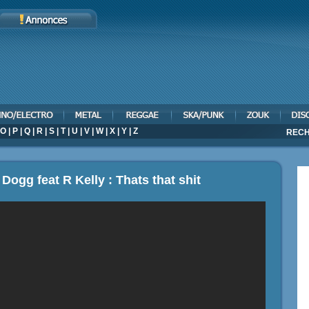
O
|
P
|
Q
|
R
|
S
|
T
|
U
|
V
|
W
|
X
|
Y
|
Z
RECH
Dogg feat R Kelly : Thats that shit