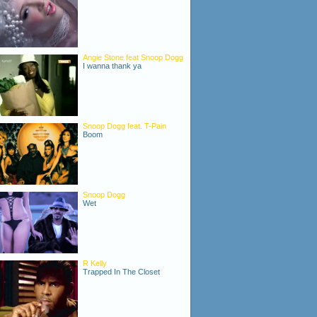
Angie Stone feat Snoop Dogg
I wanna thank ya
Snoop Dogg feat. T-Pain
Boom
Snoop Dogg
Wet
R Kelly
Trapped In The Closet