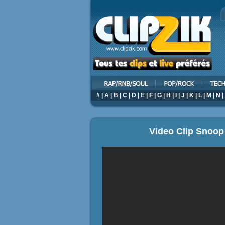
#
|
A
|
B
|
C
|
D
|
E
|
F
|
G
|
H
|
I
|
J
|
K
|
L
|
M
|
N
|
Video Clip Snoop 