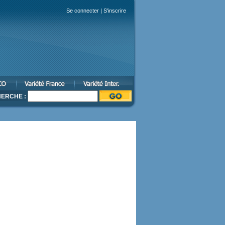
Se connecter
|
S'inscrire
ERCHE :