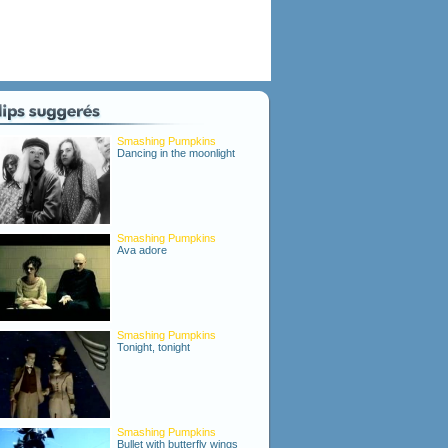
Smashing Pumpkins
Dancing in the moonlight
Smashing Pumpkins
Ava adore
Smashing Pumpkins
Tonight, tonight
Smashing Pumpkins
Bullet with butterfly wings