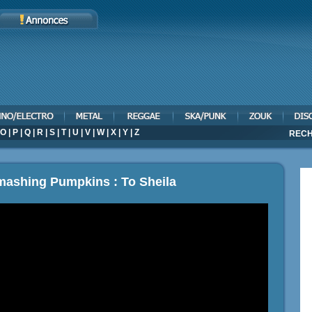
O
|
P
|
Q
|
R
|
S
|
T
|
U
|
V
|
W
|
X
|
Y
|
Z
RECH
mashing Pumpkins : To Sheila