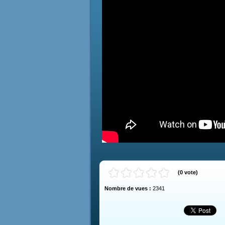
(
0
vote
)
Nombre de vues :
2341