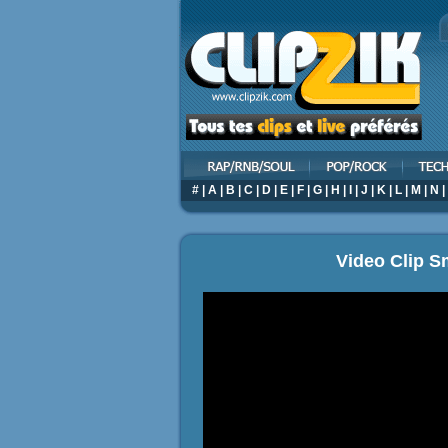
#
|
A
|
B
|
C
|
D
|
E
|
F
|
G
|
H
|
I
|
J
|
K
|
L
|
M
|
N
|
Video Clip S