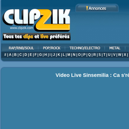
#
|
A
|
B
|
C
|
D
|
E
|
F
|
G
|
H
|
I
|
J
|
K
|
L
|
M
|
N
|
O
|
P
|
Q
|
R
|
S
|
T
|
U
|
V
|
W
|
X
|
Video Live Sinsemilia : Ca s'r