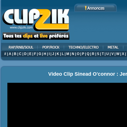
#
|
A
|
B
|
C
|
D
|
E
|
F
|
G
|
H
|
I
|
J
|
K
|
L
|
M
|
N
|
O
|
P
|
Q
|
R
|
S
|
T
|
U
|
V
|
W
|
X
|
Video Clip Sinead O'connor : J